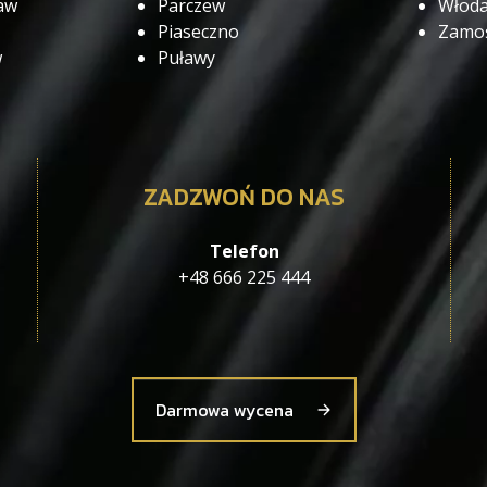
aw
Parczew
Włod
Piaseczno
Zamo
w
Puławy
ZADZWOŃ DO NAS
Telefon
+48 666 225 444
Darmowa wycena