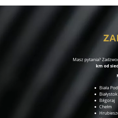
ZA
Masz pytania? Zadzwoń
km od sied
Biała Pod
Białystok
Biłgoraj
Chełm
Hrubies