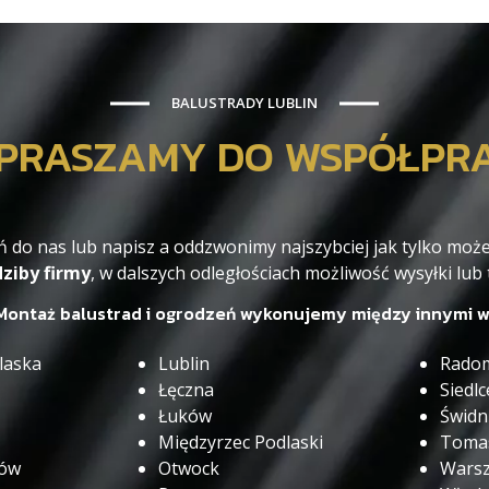
BALUSTRADY LUBLIN
PRASZAMY DO WSPÓŁPR
 do nas lub napisz a oddzwonimy najszybciej jak tylko m
ziby firmy
, w dalszych odległościach możliwość wysyłki lub
Montaż balustrad i ogrodzeń wykonujemy między innymi w
laska
Lublin
Rado
Łęczna
Siedlc
Łuków
Świdn
Międzyrzec Podlaski
Tomas
zów
Otwock
Wars