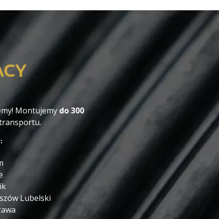
ACY
ożemy! Montujemy
do 300
 transportu.
:
m
e
ik
zów Lubelski
zawa