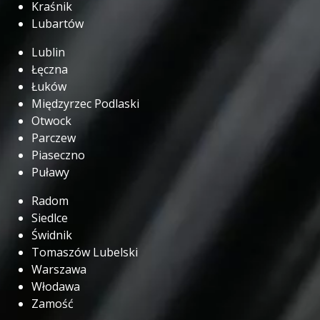
Kraśnik
Lubartów
Lublin
Łęczna
Łuków
Międzyrzec Podlaski
Otwock
Parczew
Piaseczno
Puławy
Radom
Siedlce
Świdnik
Tomaszów Lubelski
Warszawa
Włodawa
Zamość