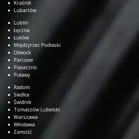
Kraśnik
Lubartów
Lublin
Łęczna
Łuków
Międzyrzec Podlaski
Otwock
Parczew
Piaseczno
Puławy
Radom
Siedlce
Świdnik
Tomaszów Lubelski
Warszawa
Włodawa
Zamość