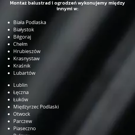
Montaż balustrad i ogrodzeń wykonujemy między
innymi w:
Biała Podlaska
Białystok
Biłgoraj
Chełm
Hrubieszów
Krasnystaw
Kraśnik
Lubartów
Lublin
Łęczna
Łuków
Międzyrzec Podlaski
Otwock
Parczew
Piaseczno